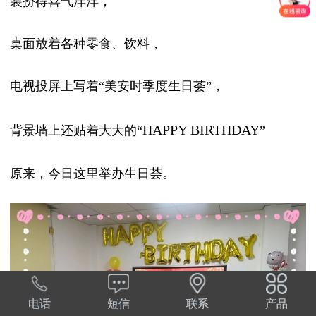
装扮得喜气洋洋，
桌面放着各种零食、饮料，
电视投屏上写着“美安
时季度生日荟”，
HAPPY BIRTHDAY
背景墙上还贴着大大的“
”
原来，今日这里举办生日荟。
电话
短信
联系
产品