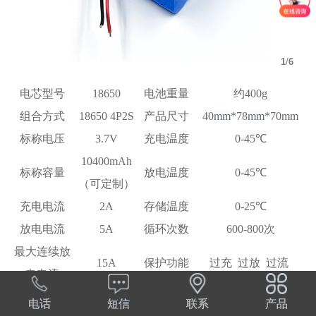
1
/
6
电芯型号
18650
电池重量
约400g
组合方式
18650 4P2S
产品尺寸
40
mm
*78
mm
*70mm
标称电压
3.7V
充电温度
0-45℃
10400mAh
标称容量
放电温度
0-45℃
（可定制）
充电电流
2A
存储温度
0-25℃
放电电流
5A
循环次数
600-800次
最大连续放
15A
保护功能
过充 过放 过流
电电流
最大连续充
工业设备、医疗设
电话
短信
联系
产品
5A
应用领域