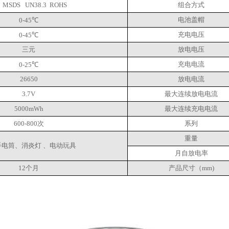
  MSDS   UN38.3  ROHS
组合方式
电池盖帽
0-45℃
充电电压
0-45℃
三元
放电电压
充电电流
0-25℃
26650
放电电流
3.7V
最大连续放电电流
5000mWh
最大连续充电电流
600-800次
系列
重量
手电筒
、消炎灯 、电动玩具
月自放电率
12个月
产品尺寸（mm)