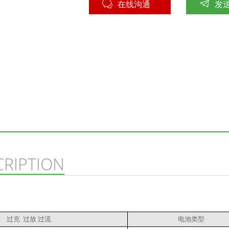
在线沟通
发
CRIPTION
过充  过放 过流
电池类型