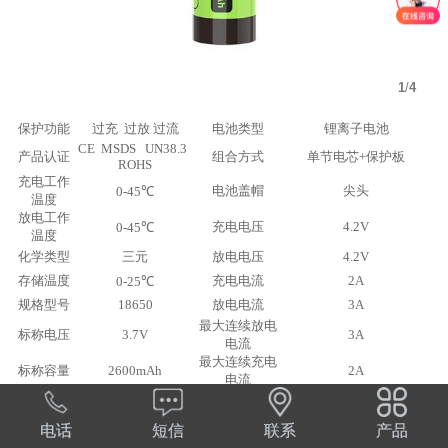
1
/
4
保护功能
过充  过放 过流
电池类型
锂离子电池
CE  MSDS   UN38.3  
产品认证
组合方式
单节电芯+保护板
ROHS
充电工作
电池盖帽
尖头
0-45℃
温度
放电工作
充电电压
4.2V
0-45℃
温度
化学类型
三元
放电电压
4.2V
存储温度
充电电流
2A
0-25℃
规格型号
18650
放电电流
3A
最大连续放电
标称电压
3.7V
3A
电流
最大连续充电
标称容量
2600mAh
2A
电流
循环次数
600-800次
系列
加保护板正负同极
重量
55g
强光手电筒
、消炎
电话
短信
联系
产品
使用范围
灯 、电动玩具